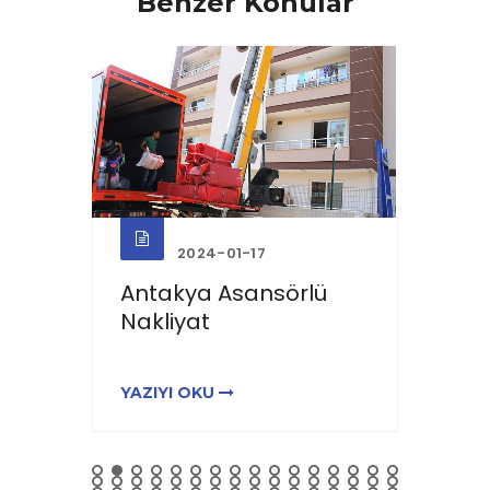
Benzer Konular
2024-01-17
e
Antakya Asansörlü
Hata
Nakliyat
YAZIYI OKU
YAZIY