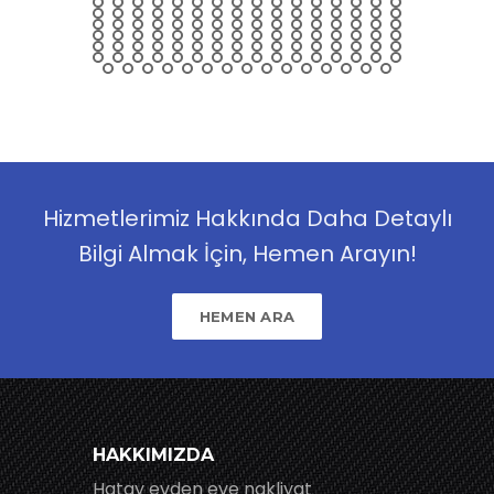
Hizmetlerimiz Hakkında Daha Detaylı
Bilgi Almak İçin, Hemen Arayın!
HEMEN ARA
HAKKIMIZDA
Hatay evden eve nakliyat