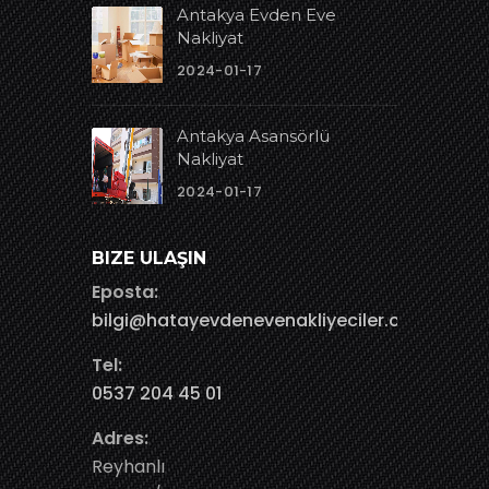
Antakya Evden Eve
Nakliyat
2024-01-17
Antakya Asansörlü
Nakliyat
2024-01-17
BIZE ULAŞIN
Eposta:
bilgi@hatayevdenevenakliyeciler.com.tr
Tel:
0537 204 45 01
Adres:
Reyhanlı