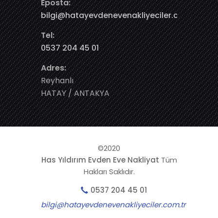
Eposta:
bilgi@hatayevdenevenakliyeciler.com.tr
Tel:
0537 204 45 01
Adres:
Reyhanlı
HATAY / ANTAKYA
©2020
Has Yıldırım Evden Eve Nakliyat
Tüm
Hakları Saklıdır.
0537 204 45 01
bilgi@hatayevdenevenakliyeciler.com.tr