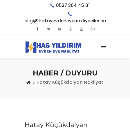
0537 204 45 01
bilgi@hatayevdenevenakliyeciler.com.tr
HABER / DUYURU
Hatay Küçükdalyan Nakliyat
Hatay Küçükdalyan